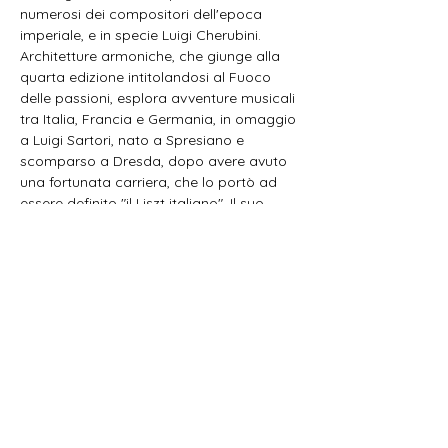
numerosi dei compositori dell'epoca 
imperiale, e in specie Luigi Cherubini. 
Architetture armoniche, che giunge alla 
quarta edizione intitolandosi al Fuoco 
delle passioni, esplora avventure musicali 
tra Italia, Francia e Germania, in omaggio 
a Luigi Sartori, nato a Spresiano e 
scomparso a Dresda, dopo avere avuto 
una fortunata carriera, che lo portò ad 
essere definito "il Liszt italiano". Il suo 
pianoforte, restaurato da Riccardo 
Favero, è attualmente esposto al Museo 
Bailo di Treviso. Un viaggio nei suoni di 
un'epoca complessa, agitata, segnata 
dal fuoco delle guerre, in cui nel nitore 
della classicità già lampeggiava una 
sensibilità romantica.
L'aura notturna:
musiche per pianoforte…
Show More