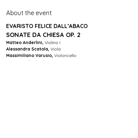
About the event
EVARISTO FELICE DALL’ABACO
SONATE DA CHIESA OP. 2
Matteo Anderlini, 
Violino I
Alessandra Scatola, 
Viola
Massimiliano Varusio, 
Violoncello
Matteo Zabadneh, 
Contrabbasso
Show More
Share this event