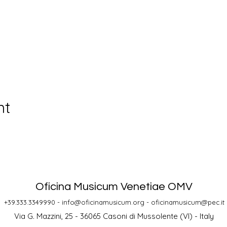
nt
Oficina Musicum Venetiae OMV
+39.333.3349990 -
info@oficinamusicum.org
-
oficinamusicum@pec.it
Via G. Mazzini, 25 - 36065 Casoni di Mussolente (VI) - Italy