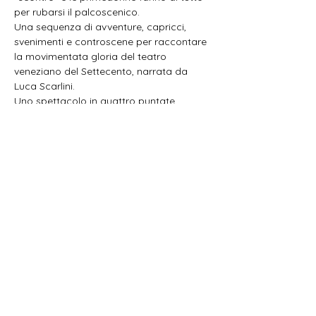
per rubarsi il palcoscenico.
Una sequenza di avventure, capricci, 
svenimenti e controscene per raccontare 
la movimentata gloria del teatro 
veneziano del Settecento, narrata da 
Luca Scarlini.
Uno spettacolo in quattro puntate,
con musiche al clavicembalo dell’epoca.
Share this event
Oficina Musicum Venetiae OMV
+39.333.3349990
-
info@oficinamusicum.org
-
oficinamusicum@pec.it