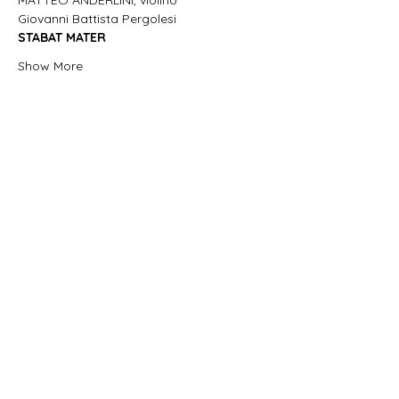
MATTEO ANDERLINI, violino
Giovanni Battista Pergolesi
STABAT MATER
Show More
Share this event
Oficina Musicum Venetiae OMV
+39.333.3349990
-
info@oficinamusicum.org
-
oficinamusicum@pec.it
Via G. Mazzini,
25 - 36065
Casoni di Mussolente
(VI) - Italy
©2018 by OFICINA MUSICUM VENETIAE OMV