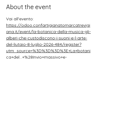
About the event
Vai all'evento:
https://odoo.confartigianatomarcatrevigi
ana.it/event/la-botanica-della-musica-gli-
alberi-che-custodiscono-i-suoni-e-l-arte-
del-liutaio-8-luglio-2026-484/register?
utm_source=%3D%3D%3D%3E+La+botani
ca+del...+%28Invio+massivo+e-
mail+creato+il+2026-07-
01%29&utm_medium=Email
Share this event