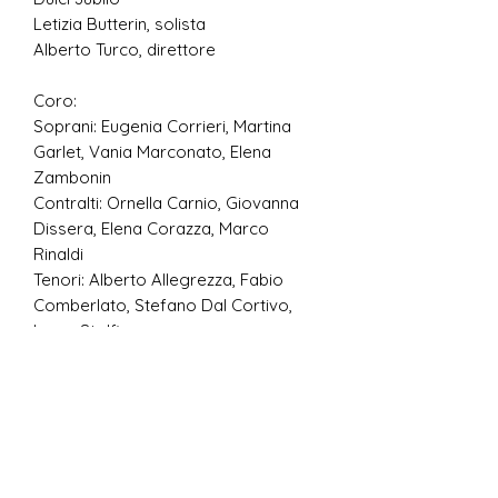
Letizia Butterin, solista
Alberto Turco, direttore
Coro:
Soprani: Eugenia Corrieri, Martina
Garlet, Vania Marconato, Elena
Zambonin
Contralti: Ornella Carnio, Giovanna
Dissera, Elena Corazza, Marco
Rinaldi
Tenori: Alberto Allegrezza, Fabio
Comberlato, Stefano Dal Cortivo,
Ivano Stolfi
Bassi: Sandro Bergamo, Enrico
Genovese, Daniele Guiotto,
Alessandro Parise
RICCARDO FAVERO, DIRETTORE AL
CEMBALO